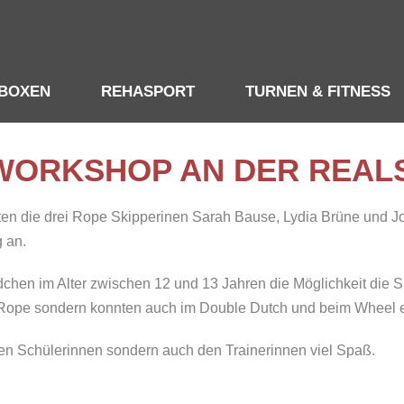
KBOXEN
REHASPORT
TURNEN & FITNESS
 WORKSHOP AN DER REAL
oten die drei Rope Skipperinen Sarah Bause, Lydia Brüne und
 an.
chen im Alter zwischen 12 und 13 Jahren die Möglichkeit die S
e Rope sondern konnten auch im Double Dutch und beim Wheel e
den Schülerinnen sondern auch den Trainerinnen viel Spaß.