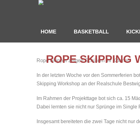
HOME
BASKETBALL
KIC
ROPE SKIPPING
Rope Skipper zeigen Schülern ihr Können
In der letzten Woche vor den Sommerferien b
Skipping Workshop an der Realschule Bestwig
Im Rahmen der Projekttage bot sich ca. 15 Mäd
Dabei lernten sie nicht nur Sprünge im Singl
Insgesamt bereiteten die zwei Tage nicht nur 