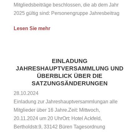
Mitgliedsbeiträge beschlossen, die ab dem Jahr
2025 gültig sind: Personengruppe Jahresbeitrag
Kinder bis 3 Jahre 40.00 € Kinder / Jugendliche
Lesen Sie mehr
von 4-18 Jahren 50. 00 € Erwachsene 60.00 €
Familienbeitrag 120.00 € Jahresbeiträge ab dem
Jahr 2025 Dazu erheben einige Abteilungen wie
Tischtennis, Volleyball und Kickboxen...
EINLADUNG
JAHRESHAUPTVERSAMMLUNG UND
ÜBERBLICK ÜBER DIE
SATZUNGSÄNDERUNGEN
28.10.2024
Einladung zur Jahreshauptversammlungan alle
Mitglieder über 16 Jahre.Zeit: Mittwoch,
20.11.2024 um 20 UhrOrt: Hotel Ackfeld,
Bertholdstr.9, 33142 Büren Tagesordnung
Begrüßung Genehmigung des Protokolls aus dem