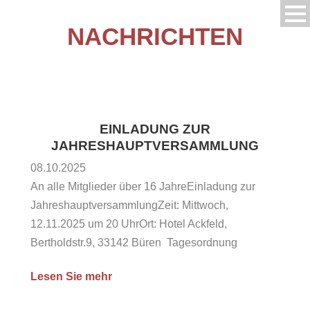
NACHRICHTEN
EINLADUNG ZUR
JAHRESHAUPTVERSAMMLUNG
08.10.2025
An alle Mitglieder über 16 JahreEinladung zur
JahreshauptversammlungZeit: Mittwoch,
12.11.2025 um 20 UhrOrt: Hotel Ackfeld,
Bertholdstr.9, 33142 Büren Tagesordnung
Begrüßung Genehmigung des Protokolls aus dem
Lesen Sie mehr
Jahr 2024 Bericht des 1. Vorsitzenden Berichte
aus den Abteilungen Bericht des Geschäftsführers