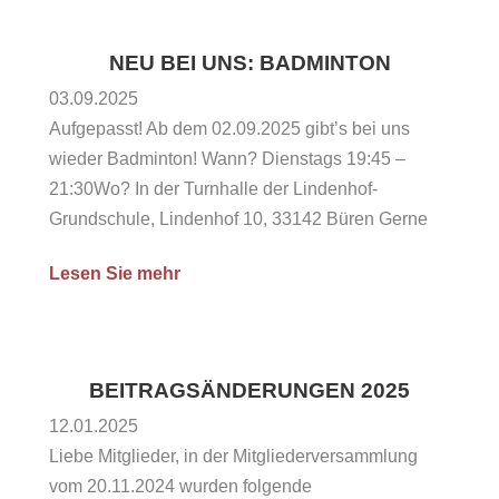
Kassenbericht Bericht der Kassenprüfenden
Entlastung des Vorstandes Neuwahlen: 2.
NEU BEI UNS: BADMINTON
Vorsitzender & Kassenprüfer Bestätigung der in
03.09.2025
den Abteilungen...
Aufgepasst! Ab dem 02.09.2025 gibt’s bei uns
wieder Badminton! Wann? Dienstags 19:45 –
21:30Wo? In der Turnhalle der Lindenhof-
Grundschule, Lindenhof 10, 33142 Büren Gerne
einfach vorbeikommen und ausprobieren!
Lesen Sie mehr
Ansprechpartner:Thomas Wichert 0160 /
91585935Alexander Tomeit 0162 / 7403134...
BEITRAGSÄNDERUNGEN 2025
12.01.2025
Liebe Mitglieder, in der Mitgliederversammlung
vom 20.11.2024 wurden folgende