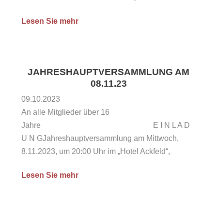
Büren Tagesordnung: Begrüßung Bericht des
Lesen Sie mehr
Abteilungsleiters Berichte aus den Mannschaften/
Übungsgruppen Kassenbericht Neuwahl
stellvertretender Abteilungsleiter Planung 2024
Verschiedenes Ausklang Stimmberechtigt sind alle
JAHRESHAUPTVERSAMMLUNG AM
Mitglieder ab 16 Jahren. Es ist viel passiert im
08.11.23
letzten Jahr und es gibt einiges zu...
09.10.2023
An alle Mitglieder über 16
Jahre E I N L A D
U N GJahreshauptversammlung am Mittwoch,
8.11.2023, um 20:00 Uhr im „Hotel Ackfeld“,
Bertholdstr. 9, Büren. Tagesordnung 1.
Lesen Sie mehr
Begrüßung2. Genehmigung des Protokolls
aus dem Jahr 20223. Bericht des 1.
Vorsitzenden4. Berichte aus den Abteilungen
a. Basketballabteilung b.