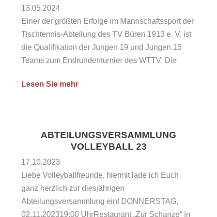
13.05.2024
Einer der größten Erfolge im Mannschaftssport der
Tischtennis-Abteilung des TV Büren 1913 e. V. ist
die Qualifikation der Jungen 19 und Jungen 15
Teams zum Endrundenturnier des WTTV. Die
Jungen-19-Mannschaft hatte sich durch die
Lesen Sie mehr
Meisterschaft in der NRW-Liga Gruppe 1 für die
Ausscheidungsspiele qualifiziert, in der sie auf die
Mannschaft der TTF Bönen traf. Trotzdem...
ABTEILUNGSVERSAMMLUNG
VOLLEYBALL 23
17.10.2023
Liebe Volleyballfreunde, hiermit lade ich Euch
ganz herzlich zur diesjährigen
Abteilungsversammlung ein! DONNERSTAG,
02.11.202319:00 UhrRestaurant „Zur Schanze“ in