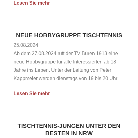
Lesen Sie mehr
Jahr 2023 Bericht des 1. Vorsitzenden / Ehrungen
Berichte aus den Abteilungen Bericht der
Geschäftsführerin Kassenbericht Bericht der
Kassenprüfenden Entlastung des Vorstandes
NEUE HOBBYGRUPPE TISCHTENNIS
Neuwahlen: 1. Vorsitzender, Geschäftsführer,
25.08.2024
Sozialwart, Bestätigung der in...
Ab dem 27.08.2024 ruft der TV Büren 1913 eine
neue Hobbygruppe für alle Interessierten ab 18
Jahre ins Leben. Unter der Leitung von Peter
Kappmeier werden dienstags von 19 bis 20 Uhr
leichtes Training und interessante Spiele
Lesen Sie mehr
angeboten. Anschließend sowie freitags ab 19 Uhr
ist darüber hinaus für jeden Spieler freies Training
möglich. Das Training...
TISCHTENNIS-JUNGEN UNTER DEN
BESTEN IN NRW