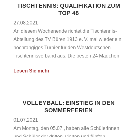
TISCHTENNIS: QUALIFIKATION ZUM
Tischtennisabteilung c. Turnabteilung
TOP 48
d. Volleyballabteilung e. Kickboxen
27.08.2021
f. ...
An diesem Wochenende richtet die Tischtennis-
Abteilung des TV Büren 1913 e. V. mal wieder ein
hochrangiges Turnier für den Westdeutschen
Tischtennisverband aus. Die besten 24 Mädchen
und Jungen der Altersklassen U18 und U15
Lesen Sie mehr
ermitteln in der Dreifachsporthalle „Alte Schanze“
die Teilnehmer für die Bundesrangliste. Leider
dürfen pandemiebedingt keine Zuschauer dem
Event beiwohnen. Weitere Informationen
VOLLEYBALL: EINSTIEG IN DEN
entnehmt...
SOMMERFERIEN
01.07.2021
Am Montag, den 05.07., haben alle Schülerinnen
und Schüler der dritten, vierten und fünften