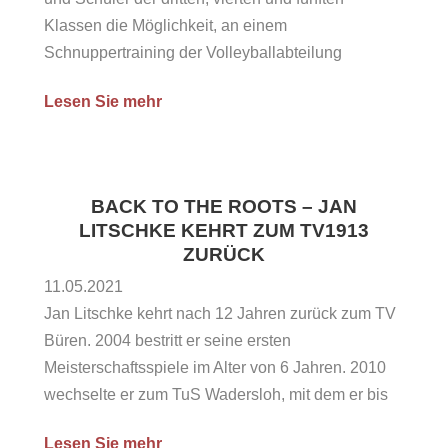
Klassen die Möglichkeit, an einem
Schnuppertraining der Volleyballabteilung
teilzunehmen! Das Trainerteam des TV Büren
Lesen Sie mehr
bietet am Montagmittag ein einführendes Training
in den Volleyballsport an, sodass ihr und eure
Kinder einen guten Eindruck von der Sportart
sowie dem Umfeld vermittelt bekommt. Das...
BACK TO THE ROOTS – JAN
LITSCHKE KEHRT ZUM TV1913
ZURÜCK
11.05.2021
Jan Litschke kehrt nach 12 Jahren zurück zum TV
Büren. 2004 bestritt er seine ersten
Meisterschaftsspiele im Alter von 6 Jahren. 2010
wechselte er zum TuS Wadersloh, mit dem er bis
in die Jungen NRW-Liga aufstieg. Dann ging es
Lesen Sie mehr