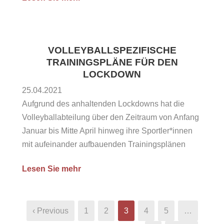
2013 weiter zum LTV Lippstadt. Mit der
1.Herrenmannschaft schaffte er den Aufstieg von
der Landesliga bis...
VOLLEYBALLSPEZIFISCHE
TRAININGSPLÄNE FÜR DEN
LOCKDOWN
25.04.2021
Aufgrund des anhaltenden Lockdowns hat die
Volleyballabteilung über den Zeitraum von Anfang
Januar bis Mitte April hinweg ihre Sportler*innen
mit aufeinander aufbauenden Trainingsplänen
vorsorgt. Nach der internen Veröffentlichung des
Lesen Sie mehr
20ten Trainingsprogramms möchten wir das
Projekt einstellen und uns neuen Projekten
zuwenden. Damit die Trainingspläne jedoch nicht
‹ Previous
1
2
3
4
5
…
verloren gehen, stellen wir sie hier allen Athleten