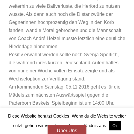
weiterhin zu viele Ballverluste, die Herford zu nutzen
wusste. Als dann auch noch die Distanzwürfe der
Gegnerinnen hochprozentig den Weg in den Korb
fanden, war die Moral gebrochen und die Mannschaft
von Coach André Helzel musste letztlich eine deutliche
Niederlage hinnehmen.
Positiv erwähnt werden sollte noch Svenja Sperlich,
die während ihres kurzen Deutschland-Aufenthaltes
von nur einer Woche vollen Einsatz zeigte und als
Wechseloption zur Verfügung stand.
Am kommenden Samstag, 05.11.2016 geht es für die
Mädels zum nächsten Auswärtsspiel gegen die
Paderborn Baskets. Spielbeginn ist um 14:00 Uhr.
Diese Website benutzt Cookies. Wenn du die Website weiter
Für den TV Büren spielten: Judith Biermann, 2 Punkte;
Svenja Sperlich, 2 Punkte; Lea Sperlich, 2 Punkte;
nutzt, gehen wir von deinem Einverständnis aus
Ok
Über Uns
Saskia Sperlich, 4 Punkte; Vita Hopfauf, 19 Punkte;