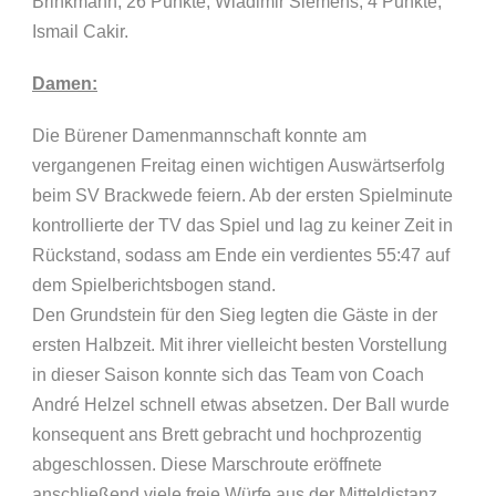
Brinkmann, 26 Punkte; Wladimir Siemens, 4 Punkte;
Ismail Cakir.
Damen:
Die Bürener Damenmannschaft konnte am
vergangenen Freitag einen wichtigen Auswärtserfolg
beim SV Brackwede feiern. Ab der ersten Spielminute
kontrollierte der TV das Spiel und lag zu keiner Zeit in
Rückstand, sodass am Ende ein verdientes 55:47 auf
dem Spielberichtsbogen stand.
Den Grundstein für den Sieg legten die Gäste in der
ersten Halbzeit. Mit ihrer vielleicht besten Vorstellung
in dieser Saison konnte sich das Team von Coach
André Helzel schnell etwas absetzen. Der Ball wurde
konsequent ans Brett gebracht und hochprozentig
abgeschlossen. Diese Marschroute eröffnete
anschließend viele freie Würfe aus der Mitteldistanz,